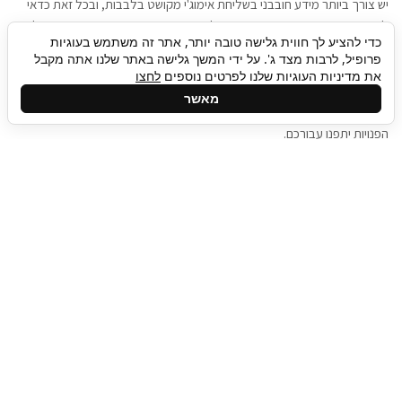
יש צורך ביותר מידע חובבני בשליחת אימוג'י מקושט בלבבות, ובכל זאת כדאי
להגיע בגישה שתמשוך את תשומת הלב וגם כאן תיגבור כח אדם וסיעוד תוכל
כדי להציע לך חווית גלישה טובה יותר, אתר זה משתמש בעוגיות
להועיל. כדאי להתאזר בסבלנות בתהליך חיפוש משרות בעידן המסרים
פרופיל, לרבות מצד ג'. על ידי המשך גלישה באתר שלנו אתה מקבל
המידיים, ולזכור שלמציעי המשרות כבר יש עבודה, והם לא תמיד מתפנים אל
את מדיניות העוגיות שלנו לפרטים נוספים
לחצו
גלילה
קורות החיים שלכם באותו רגע בו התחלתם בתהליך חיפוש המשרות. כדאי
מאשר
לפתח קצת סבלנות, אולי תפתחו בינתיים כמה אפליקציות, עד שהמשרות
לראש
הפנויות יתפנו עבורכם.
העמוד
תיגבור כח אדם
תיגבור חברה ארצית לשירותי כח אדם וסיעוד. חברה
בפריסה ארצית , שירותי מיקור חוץ ואאוטסורסינג
לעסקים