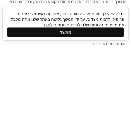
יש צורך ביותר מידע חובבני בשליחת אימוג'י מקושט בלבבות, ובכל זאת כדאי
להגיע בגישה שתמשוך את תשומת הלב וגם כאן תיגבור כח אדם וסיעוד תוכל
כדי להציע לך חווית גלישה טובה יותר, אתר זה משתמש בעוגיות
להועיל. כדאי להתאזר בסבלנות בתהליך חיפוש משרות בעידן המסרים
פרופיל, לרבות מצד ג'. על ידי המשך גלישה באתר שלנו אתה מקבל
המידיים, ולזכור שלמציעי המשרות כבר יש עבודה, והם לא תמיד מתפנים אל
את מדיניות העוגיות שלנו לפרטים נוספים
לחצו
גלילה
קורות החיים שלכם באותו רגע בו התחלתם בתהליך חיפוש המשרות. כדאי
מאשר
לפתח קצת סבלנות, אולי תפתחו בינתיים כמה אפליקציות, עד שהמשרות
לראש
הפנויות יתפנו עבורכם.
העמוד
תיגבור כח אדם
תיגבור חברה ארצית לשירותי כח אדם וסיעוד. חברה
בפריסה ארצית , שירותי מיקור חוץ ואאוטסורסינג
לעסקים