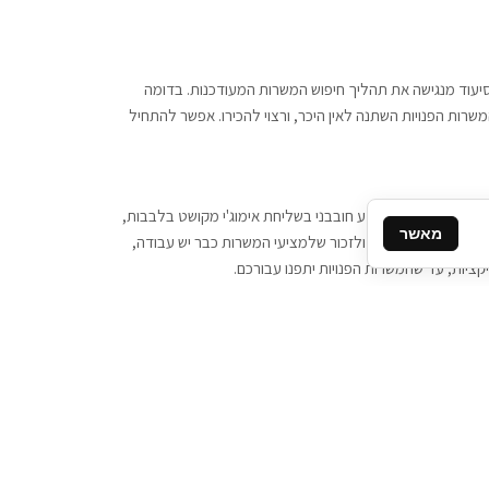
 וסיעוד מנגישה את תהליך חיפוש המשרות המעודכנות. בדומה
משרות הפנויות השתנה לאין היכר, ורצוי להכירו. אפשר להתחיל
, יש צורך ביותר מידע חובבני בשליחת אימוג'י מקושט בלבבות,
מאשר
ן המסרים המידיים, ולזכור שלמציעי המשרות כבר יש עבודה,
ציות, עד שהמשרות הפנויות יתפנו עבורכם.
קשר
תקשרו אלינו: 077-2370000
תבו לנו: sales@tigbur.co.il
נהלת תגבור