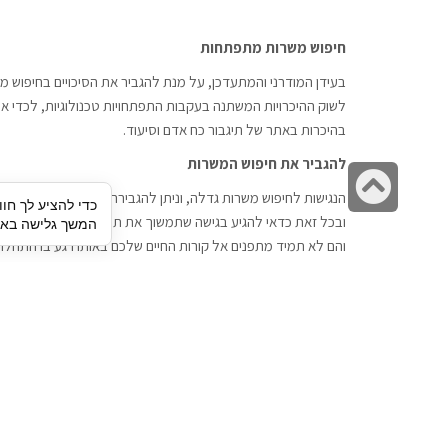
חיפוש משרות מתפתחות
בעידן המודרני והמתעדכן, על מנת להגביר את הסיכויים בחיפוש מש
לשוק ההיכרויות המשתנה בעקבות התפתחויות טכנולוגיות, לכדי אתר
בהיכרות באתר של תיגבור כח אדם וסיעוד.
להגביר את חיפוש המשרות
גלילה
הנגישות לחיפוש משרות גדלה, וניתן להגבירה דרך חברות השמה כתי
כדי להציע לך חוו
לראש
ובכל זאת כדאי להגיע בגישה שתמשוך את תשומת הלב וגם כאן תיג
המשך גלישה באתר
העמוד
והם לא תמיד מתפנים אל קורות החיים שלכם באותו רגע בו התחלת
תיגבור כח אדם
חיפוש עבודה
תיגבור חברה ארצית לשירותי כח אדם
לוח דרושים
וסיעוד. חברה בפריסה ארצית , שירותי
הכנה לראיון עבודה
מיקור חוץ ואאוטסורסינג לעסקים
סניפים