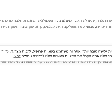
רות פנויות, עלינו להיות מעודכנים גם ביעדי הטכנולוגיה המתגברת. תיגבור כח אדם
י היכרויות, מבחני אישיות ואפליקציות של מפגשים, כך גם שוק העבודה ושוק חיפוש ה
גבור כח אדם וסיעוד. על מנת להגיע אל הדייט המקצועי הגדול, הלא הוא ראיון עבודה
ית גלישה טובה יותר, אתר זה משתמש בעוגיות פרופיל, לרבות מצד ג'. על ידי
בור כח אדם וסיעוד תוכל להועיל. כדאי להתאזר בסבלנות בתהליך חיפוש משרות בעיד
 שלנו אתה מקבל את מדיניות העוגיות שלנו לפרטים נוספים
לחצו
ם בתהליך חיפוש המשרות. כדאי לפתח קצת סבלנות, אולי תפתחו בינתיים כמה אפליק
גיוס עובדים
צור 
מיקור חוץ
ה
גיוס באמצעות אאוטסורסינג
כ
חיפוש וגיוס עובדים
ה