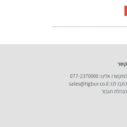
קשר
תקשרו אלינו: 077-2370000
תבו לנו: sales@tigbur.co.il
נהלת תגבור