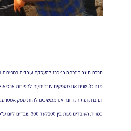
חברת תיגבור זכתה במכרז להעסקת עובדים בחפירות אר
מזה כ3 שנים אנו מספקים עובדים/ות לחפירות ארכיאולוגיות על מנת להמשיך בבנייה ותשתיות כגון תשתיות כבישים במדינת ישראל.
גם בתקופת הקורונה אנו ממשיכים להוות ספק אסטרטגי
כמויות העובדים נעות בין 100לעד 300 עובדים ליום ע"פ צורך.