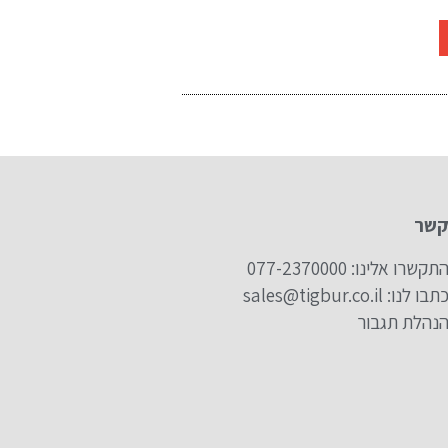
קשר
תקשרו אלינו: 077-2370000
תבו לנו: sales@tigbur.co.il
נהלת תגבור