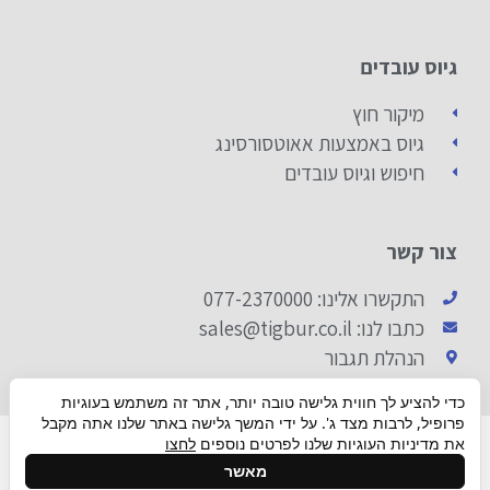
גיוס עובדים
מיקור חוץ
גיוס באמצעות אאוטסורסינג
חיפוש וגיוס עובדים
צור קשר
התקשרו אלינו: 077-2370000
כתבו לנו: sales@tigbur.co.il
הנהלת תגבור
כדי להציע לך חווית גלישה טובה יותר, אתר זה משתמש בעוגיות
פרופיל, לרבות מצד ג'. על ידי המשך גלישה באתר שלנו אתה מקבל
© 2019 ALL RIGHTS RESERVED​
את מדיניות העוגיות שלנו לפרטים נוספים
לחצו
גלילה
מאשר
Made with ❤ By box​