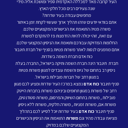
העיר קרובה מאד למכללה האקדמית ספיר ומושכת אליה מידי
שנה צעירים רבים מכל חלקי הארץ.
מחפשים עבודה בעיר שדרות?
אתם בוודאי יודעים שזהו תהליך ארוך שעשוי לקחת זמן באיתור
משרה פנויה התואמת את הכישורים המקצועיים שלכם.
עם זאת, זוהי יכולה להיות הזדמנות פז להתקדם למשרת
החלומות המדויקת עבורכם ותואמת את הניסיון המקצועי שלכם.
אתם מוזמנים לנסות לאתר משרות פנויות בסניף של חברת תיגבור
כוח אדם חברת השמה בשדרות.
חברת תיגבור הינה חברת השמה ותיקה בישראל, החברה בעלת
ניסיון רב בתחום של גיוס והשמת עובדים למגוון משרות פנויות
במגוון רחב של חברות מובילות בישראל.
סניף תיגבור
כוח אדם
נמצא במרכז העיר שדרות ומציע לכם מגוון
רחב של משרות במגוון תחומים וביניהם: משרות בחברות הייטק
מובילות , משרות בתחום השיווק והפרסום, משרות סטודנטים,
משרות אם, משרות זמניות , משרה חלקית, משרות ללא ניסיון.
סניף תיגבור
כוח אדם
בעיר שדרות יוכל לסייע לכם בתהליך
מציאת עבודה מהיר וגם
משרות
התואמות את הניסיון והכישורים
המקצועיים שלכם במדויק.