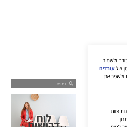
ודה ולשמור
ון של
עובדים
 ולשפר את
ות צוות
לוח
רון
דרושים
ב לגיוס