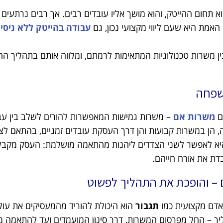
 תחום ההייטק, והוא מושך אליו עובדים רבים. אך רבים נרתעים
 האמת היא שעם ליווי מקצועי נכון, גם
עבודה בהייטק ללא ניסיו
ין משרות טכנולוגיות המתאימות לרמתם, ומלווה אותם בתהליך ה
משפחה
ם
משרות אם
– משרות גמישות המאפשרות להורים לשלב בין עבו
ן במשרות קבועות והן דרך העסקת עובדים זמניים, בהתאם לצ
 לאפשר לשני הצדדים ליהנות מהתאמה מושלמת: העסק מקבל 
דת את אורח חייהם.
 – והופכת את התהליך לפשוט
אדם מקצועית כמו
תגבור
הוא היכולת להוריד מהמעסיקים את עול 
יך – החל מפרסום המשרות, דרך סינון המועמדים ועד להתאמה מ