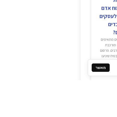
וח אדם
לעסקים
דים
?
ם מתאימים
מורכבת
רבים. פרסום
טיח שיגיעו
ם, וגם
דול
מאשר