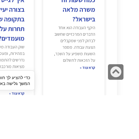
משרה מלאה
בצורה יעי
בישראל?
בתקופה ש
תחרות על
היקף העבודה הוא אחד
הדברים המרכזיים שחשוב
מועמדים?
לבדוק לפני שמקבלים
שוק העבודה מ
הצעת עבודה. מספר
במהירות, ומעס
השעות משפיע על השכר,
נדרשים להתמוד
על הזכאות לתשלום
מציאות מורכבת 
גלילה
קרא עוד »
שהכירו בעבר. 
כדי להציע לך חוו
לראש
בוחנים כמה הצ
המשך גלישה באתר
במקביל, זמן
העמוד
קרא עוד »