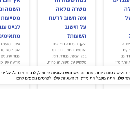
לה
משרה מלאה
השמה וכ
ל
ומה חשוב לדעת
מסייעות 
על חישוב
לגייס עוב
השעות?
מתאימים
שתנה
היקף העבודה הוא אחד
איתור מועמדי
יקים
הנתונים החשובים ביותר
הפך למשימה 
ד עם
בכל הצעת עבודה. הוא
עבור ארגונים 
יותר מזו
משפיע על שעות הנוכחות,
מודעה אינו מב
מועמדים
השכר, חישוב הזכויות
האנשים הנכוני
ית גלישה טובה יותר, אתר זה משתמש בעוגיות פרופיל, לרבות מצד ג'. על ידי
עות
והיכולת לשלב
קבלת מספר ג
 שלנו אתה מקבל את מדיניות העוגיות שלנו לפרטים נוספים
לחצו
קרא עוד »
קרא עוד »