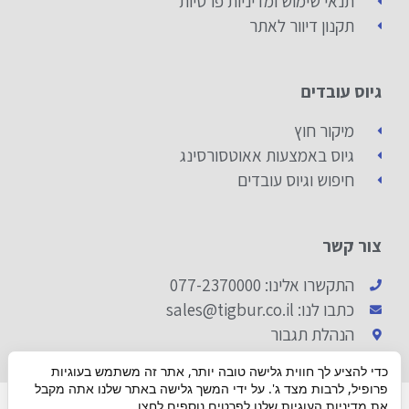
תנאי שימוש ומדיניות פרטיות
תקנון דיוור לאתר
גיוס עובדים
מיקור חוץ
גיוס באמצעות אאוטסורסינג
חיפוש וגיוס עובדים
צור קשר
התקשרו אלינו: 077-2370000
כתבו לנו: sales@tigbur.co.il
הנהלת תגבור
כדי להציע לך חווית גלישה טובה יותר, אתר זה משתמש בעוגיות
פרופיל, לרבות מצד ג'. על ידי המשך גלישה באתר שלנו אתה מקבל
© 2019 ALL RIGHTS RESERVED​
את מדיניות העוגיות שלנו לפרטים נוספים
לחצו