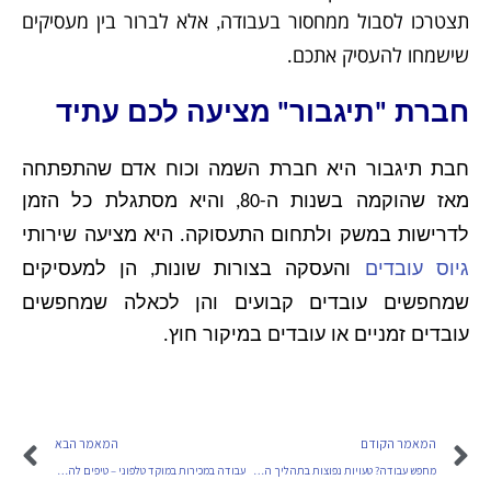
תצטרכו לסבול ממחסור בעבודה
אלא לברור בין מעסיקים
,
שישמחו להעסיק אתכם
.
חברת
תיגבור
מציעה לכם עתיד
"
"
חבת תיגבור היא חברת השמה וכוח אדם שהתפתחה
מאז שהוקמה בשנות ה
והיא מסתגלת כל הזמן
-80,
לדרישות במשק ולתחום התעסוקה
היא מציעה שירותי
.
גיוס עובדים
והעסקה בצורות שונות
הן למעסיקים
,
שמחפשים עובדים קבועים והן לכאלה שמחפשים
עובדים זמניים או עובדים במיקור חוץ
.
המאמר הקודם
המאמר הבא
מחפש עבודה? טעויות נפוצות בתהליך החיפוש ואיך להימנע מהן
עבודה במכירות במוקד טלפוני – טיפים להצלחה בתפקיד