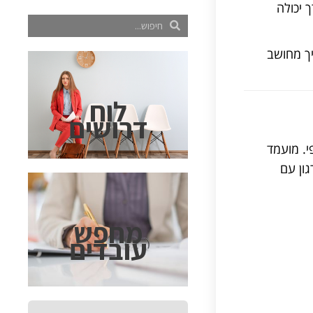
 יכולה
יך מחושב
לוח
דרושים
י. מועמד
ון עם
מחפש
עובדים