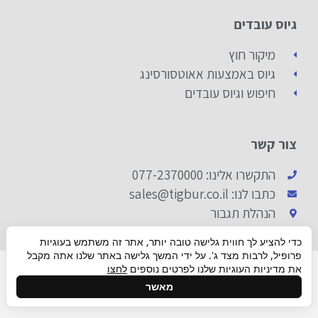
גיוס עובדים
מיקור חוץ
גיוס באמצעות אאוטסורסינג
חיפוש וגיוס עובדים
צור קשר
התקשרו אלינו: 077-2370000
כתבו לנו: sales@tigbur.co.il
הנהלת תגבור
כדי להציע לך חווית גלישה טובה יותר, אתר זה משתמש בעוגיות
פרופיל, לרבות מצד ג'. על ידי המשך גלישה באתר שלנו אתה מקבל
© 2019 ALL RIGHTS RESERVED​
את מדיניות העוגיות שלנו לפרטים נוספים
לחצו
גלילה
מאשר
Made with ❤ By box​
לראש