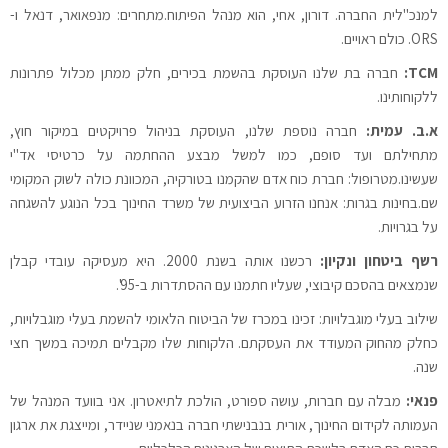
למנכ"לית החברה. דורון, אחי, הוא מנהל הפיתוח.מתחרים: מנפאואר, דנאל ו-
ORS. כולם ראויים.
TCM:
חברה בת שלנו העוסקת בהשמת בכירים, חלק ממתן מכלול פתרונות
ללקוחותינו.
א.ב. עמית:
חברה נוספת שלנו, העוסקת בניהול פרויקטים במיקור חוץ,
מתחילתם ועד סופם, כמו למשל מבצע ההחתמה על כרטיסי אד"י
שעשינו.מטרופול: חברת כוח אדם שהקמנו בטורקיה, המכוונת כולה לשוק המקומי
שם.בחינות בגרות: אנחנו הזרוע הביצועית של משרד החינוך בכל הנוגע להשגחה
על בגרויות.
רשף ביטחון ונקיון:
רכשנו אותה בשנת 2000. היא מעסיקה עובדי קבלן
שנמצאים בהסכם קיבוצי, שעליו חתמנו עם ההסתדרות ב-95'.
שילוב בעלי מוגבלויות: זכינו במכרז של הביטוח הלאומי להשמת בעלי מוגבלויות,
כחלק מהחוק המעודד את העסקתם. הלקוחות שלו מקבלים תמיכה במשך חצי
שנה.
פנאי:
מבלה עם חברות, עושה ספורט, הולכת לתיאטרון. אני בוועד המנהל של
העמותה לקידום החינוך, אורית בנבנישתי חברה בנאמני שניידר, ומייצגת את ארגון