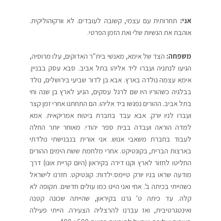
אני:
תחרותית עם עצמי, קשובה לעובדים. לא וורקוהוליקית.
אוהבת את הנשיות שלי ואת הזמן הפרטי.
משפחה:
הצד של אימא, מאנשי בית"ר האדוקים, עלו מרוסיה,
הגיעו לנתניה ועברו ליד אליהו בתל אביב. סבא עסק בבניין.
אימא עצמה נולדה בארץ. אבא בן לדור שביעי בירושלים, נולד
בבלגיה כשהוריו היו שם לרגל עסקים, הגיע לארץ בן שנה וחי
בתל אביב. ההורים נפגשו ביד אליהו. הם התחתנו אחרי זמן קצר
ועברו לניו יורק. אבא עבד בחברת ביטוח אמריקאית. אמא
למדה הוראה ועבדה בבית ספר יהודי. מאוחר יותר החלה
לעבוד בחברת משאבי אנוש. אני אורית בנבנישתי נולדתי
בארצות הברית, בקונטיקט. אחרי מלחמת ששת הימים ההורים
החליטו לחזור לארץ וקנו דירה בקיראון (היום קריית אונו) דרך
מודעה שראו בניו יורק טיימס.ילדות: קונטיקט. חזרנו לישראל
כשהייתי בכיתה ב'. אחי ואני היינו כמו עולים חדשים. תקופה לא
קלה. עד כיתה ט' גרנו בקיראון, שהייתה שכונה קטנה
ואינטגרטיבית, ואז עברנו להרצליה הצעירה. הייתי פעילה