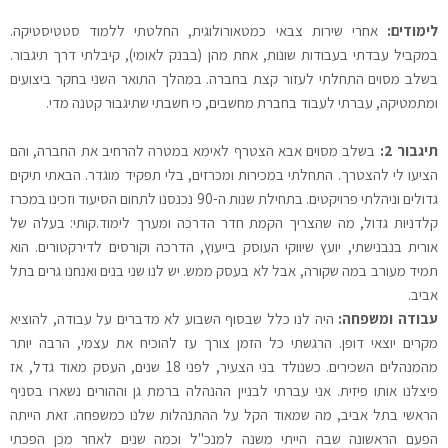
לימודים:
אחרי שירות צבאי כמטאורולוגית, החלטתי ללמוד סטטיסטיקה.
במקביל עבדתי בעבודות שונות, אחת מהן (בבנק לאומי), קיבלתי דרך תיגבור.
בשלב מסוים התחלתי לעזור קצת בחברה. במהלך התואר השני בחקר ביצועים
ומתמטיקה, עברתי לעבוד בחברת מחשבים, כי חשבתי שתיגבור קטנה מדי.
תיגבור 2:
בשלב מסוים אבא הצטרף לאימא במטרה להרחיב את החברה, והם
הציעו לי להצטרך. התחלתי במכירות ומכרזים, בלי תפקיד מוגדר. הבאתי תיקים
גדולים וניהלתי פרויקטים. בתחילת שנות ה-90 נכנסנו לתחום הסיעוד וזכינו במכרז
קלדניות גדול, מה שהצריך הקמת חדר הדרכה ומערך לימוד.קותי: בעלה של
אורית בנבנישתי, יועץ שיווקי העוסק בייעוץ, הדרכה וקורסים לדירקטורים. הוא
תמיד מעורב במה שקורה, אבל לא בעסק ממש. יש לנו שני בנים ואנחנו גרים בתל
אביב.
עבודה ומשפחה:
היה לנו כלל שבסוף השבוע לא מדברים על עבודה, להוציא
מקרים יוצאי דופן. הרגשתי כל הזמן צורך עז להוכיח את עצמי, הרבה יותר
מהמנהלים השכירים. כשנולד בני הצעיר, לפני 18 שנים, העסק מאוד גדל, אז
פיצלנו אותו פיזית. אני עברתי לבניין ההנהלה ברמת גן וההורים נשארו בסניף
הראשי בתל אביב, מה שמאוד הקל על ההתנהלות שלנו כמשפחה. זאת הייתה
הפעם הראשונה שבה הייתי משנה למנכ"ל וכמה שנים לאחר מכן הפכתי